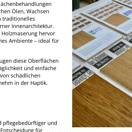
rflächenbehandlungen
lichen Ölen, Wachsen
 traditionelles
er Innenarchitektur.
e Holzmaserung hervor
es Ambiente – ideal für
eugen diese Oberflächen
glichkeit und einfache
i von schädlichen
ehm in der Haptik.
d pflegebedürftiger und
 Entscheidung für