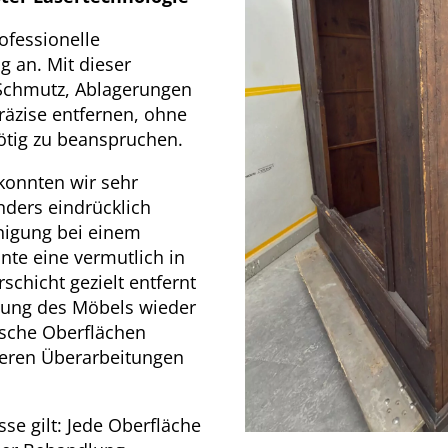
rofessionelle
g an. Mit dieser
 Schmutz, Ablagerungen
äzise entfernen, ohne
ötig zu beanspruchen.
 konnten wir sehr
ders eindrücklich
inigung bei einem
nte eine vermutlich in
chicht gezielt entfernt
lung des Möbels wieder
rische Oberflächen
äteren Überarbeitungen
se gilt: Jede Oberfläche