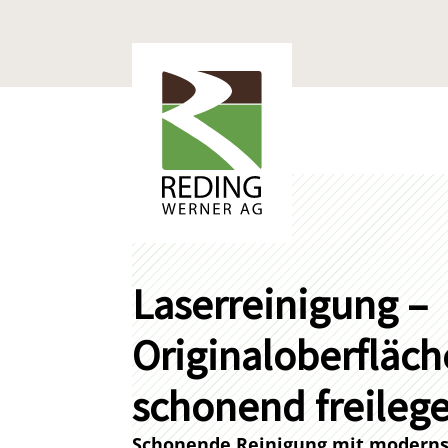
Laserreinigung –
Originaloberfläc
schonend freileg
Schonende Reinigung mit moderns