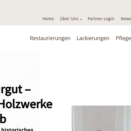
Home
Über Uns
Partner-Login
News
Restaurierungen
Lackierungen
Pflege
rgut –
 Holzwerke
ob
 historisches